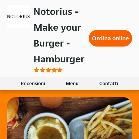
Passa
Notorius -
al
contenuto
Make your
principale
Ordina online
Burger -
Hamburger
Recensioni
Menu
Contatti